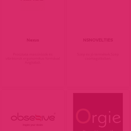
Nexus
NSNOVELTIES
Prosztata maszírózók és
Szép és jó termékek.Szép
vibrátorok ergonomikus formával
csomagolásban.
Angliából.