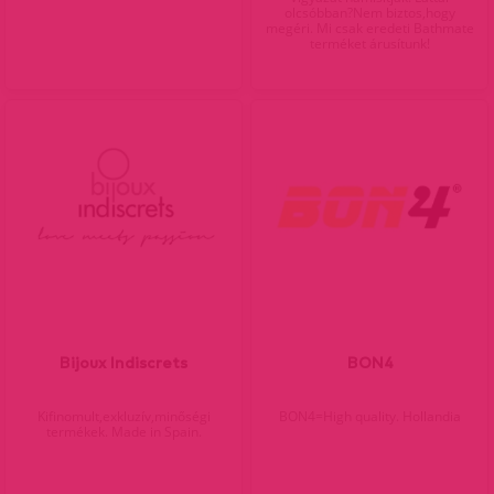
olcsóbban?Nem biztos,hogy
megéri. Mi csak eredeti Bathmate
terméket árusítunk!
Bijoux Indiscrets
BON4
Kifinomult,exkluzív,minőségi
BON4=High quality. Hollandia
termékek. Made in Spain.