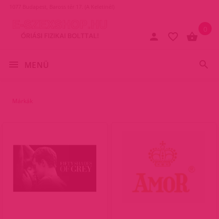
1077 Budapest, Baross tér 17. (A Keletinél)
0
MENÜ
Márkák