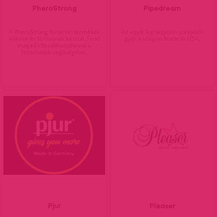
PheroStrong
Pipedream
A PheroStrong feromon termékek
Az egyik legnagyobb szexjáték
nőknek és férfiaknak készült.Tedd
gyár a világon.Made in USA.
magad ellenállhatatlanná a
feromonok segítségével.
Pjur
Pleaser