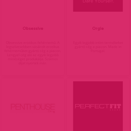
Obsessive
Orgie
Obsessive erotikus fehérnemű. A
Egyik legjobb intím termékeket
legszívesebben vásárolt erotikus
gyártó cég a piacon. Made in
fehérneműket gyártó cég a piacon.
Portugal.
Lengyel cég aki az egyik legjobb
minőséget produkálja. Számos
díjat nyertek már.