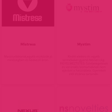
Mistress
Mystim
Maszturbátorok,egyéb eszközök jó
Kiváló elektro és egyéb
minőségben és kedvező áron.
termékeket gyártó Német cég.
FIGYELMEZTETÉS: Szívbetegeknek
és várandós kismamáknak nem
ajánlott a használata. Gyerekek
elől elzárva tartandó.