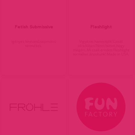
Fetish Submissive
Fleshlight
Igényes kinézetű,tapintású
Vigyázat hamisítják! Láttál
termékek.
olcsóbban?Nem biztos,hogy
megéri. Mi csak eredeti Fleshlight
terméket árusítunk! Made in USA.