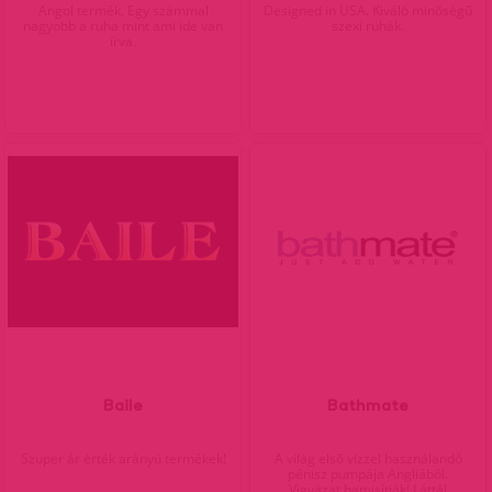
Angol termék. Egy számmal
Designed in USA. Kiváló minőségű
nagyobb a ruha mint ami ide van
szexi ruhák.
írva.
Baile
Bathmate
Szuper ár érték arányú termékek!
A világ első vízzel használandó
pénisz pumpája Angliából.
Vigyázat hamisítják! Láttál