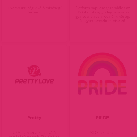
Luxemburgi cég-kiváló minőségű
Platform papucsok,szandálok az
termék.
USA-ból. Az egyik legnevesebb
gyártó a piacon. Kiváló minőség.
Nagyon kényelmes viselet!
Pretty
PRIDE
USA -ban tervezett kiváló
PRIDE termékek.
minőségű termék. Fényűző és