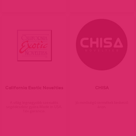
California Exotic Novelties
CHISA
A világ legnagyobb szexuális
Jó minőségű termékek kedvező
segédeszköz gyára.Made in USA.
áron.
1év garancia.