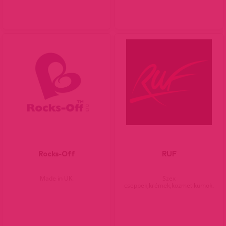
Rocks-Off
RUF
Made in UK.
Szex
cseppek,krémek,kozmetikumok.