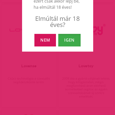
ezért csak akkor lépj be,
ha elmúltál 18 éves!
Elmúltál már 18
éves?
NEM
IGEN
Lovense
Lovetoy
Csúcs technológia a szexuális
2008 óta a gyártó céljának tekinti,
segédeszközök terén.
hogy kifogástalan, mégis
megfizethető áron elérhető
termékekkel segítse az egyén
szexualitásának új szintre
emelését.