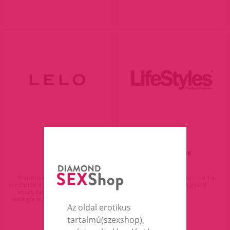
LELO
LifeStyles
Anatómiailag tervezett svéd
Az egyik legjobb óvszer márka.
precizitás a gyönyörök élményébe
Latex menteset is gyárt!
vezeti használóját. Prémium
kategória.1év gyártói garancia.
Az oldal erotikus
tartalmú(szexshop),