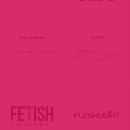
ElectraStim
EROS
Elektro eszközök a javából! Made
Az EROS® síkosítók,masszázs
in UK.
olajak széles választékát kínálja.
Made in Germany.