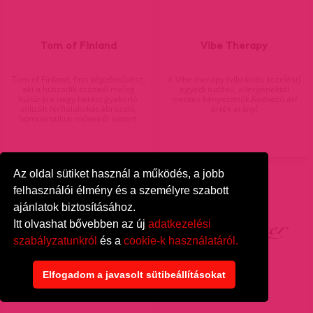
Tom of Finland
Vibe Therapy
Tom of Finland, finn képzőművész,
A Vibe therapy (vibrációs kezelést)
aki a huszadik századi meleg
egyedi tudású, allergénektől
kultúrára nagy hatást gyakorló
mentes kényeztetők.Kedvező ár/
stilizált férfialakokat ábrázoló,
érték arány!
homoerotikus műveiről ismert.
Az oldal sütiket használ a működés, a jobb
felhasználói élmény és a személyre szabott
ajánlatok biztosításához.
Itt olvashat bővebben az új
adatkezelési
szabályzatunkról
és a
cookie-k használatáról.
Elfogadom a javasolt sütibeállításokat