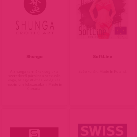
Shunga
SoftLine
A Shunga termékek segítik a
Szép ruhák. Made in Poland.
szeretkező párokat a szexuális
vágy, az együttlét és kielégülés
maximum fokozásában. Made in
Canada.