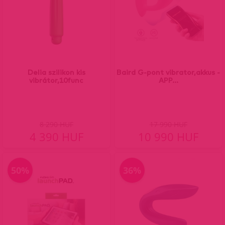
Delia szilikon kis
Baird G-pont vibrator,akkus -
vibrátor,10func
APP...
8 290 HUF
17 990 HUF
4 390 HUF
10 990 HUF
50%
36%