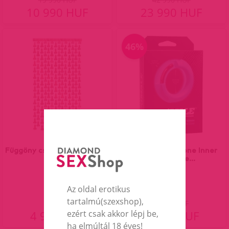
10 990 HUF
23 990 HUF
46%
Függöny csillogó péniszekkel
Flexisteel - Silicone Inner
Metal Core...
Az oldal erotikus
tartalmú(szexshop),
9 990 HUF
4 990 HUF
5 390 HUF
ezért csak akkor lépj be,
ha elmúltál 18 éves!