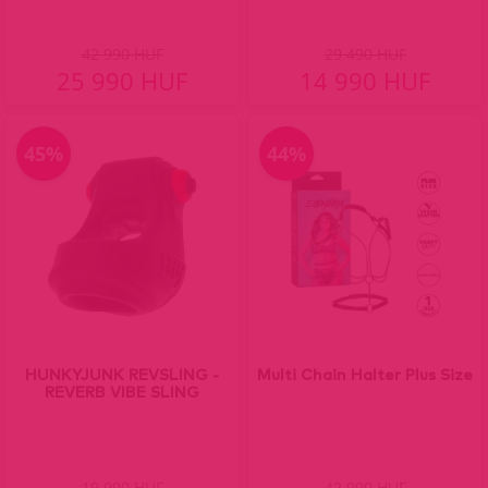
42 990 HUF
29 490 HUF
25 990 HUF
14 990 HUF
45%
44%
HUNKYJUNK REVSLING -
Multi Chain Halter Plus Size
REVERB VIBE SLING
19 990 HUF
42 990 HUF