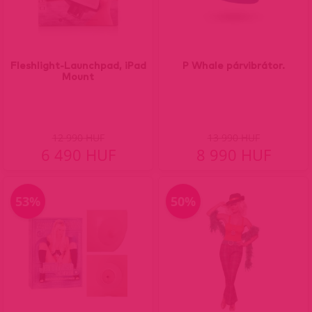
Fleshlight-Launchpad, iPad
P Whale párvibrátor.
Mount
12 990 HUF
13 990 HUF
6 490 HUF
8 990 HUF
53%
50%