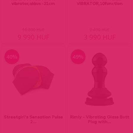
vibrator,akkus -21cm
VIBRATOR,10function
16 890 HUF
7 490 HUF
9 990 HUF
3 990 HUF
40%
49%
Streetgirl's Sensation Pulse
Rimly - Vibrating Glass Butt
2...
Plug with...