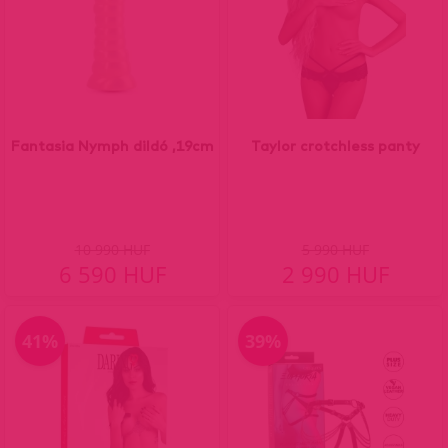
Fantasia Nymph dildó ,19cm
Taylor crotchless panty
10 990 HUF
5 990 HUF
6 590 HUF
2 990 HUF
41%
39%