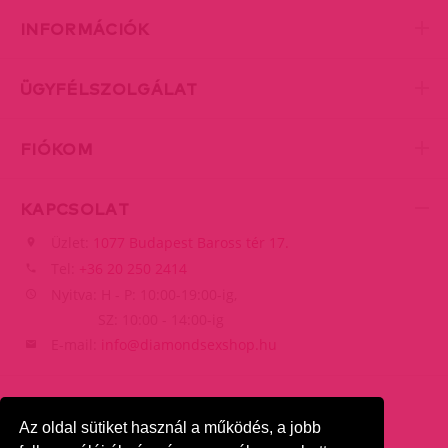
INFORMÁCIÓK
ÜGYFÉLSZOLGÁLAT
FIÓKOM
KAPCSOLAT
Üzlet:
1077 Budapest Baross tér 17.
Tel:
+36 20 250 2414
Nyitva: H - P: 10:00-19:00-ig,
SZ: 10:00 - 14:00-ig
E-mail:
info@diamondsexshop.hu
Az oldal sütiket használ a működés, a jobb