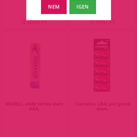
NEM
IGEN
4 490 Ft
3 990 Ft
MAXELL alkáli tartós elem
Camelion LR41 pici gomb
AAA.
elem.