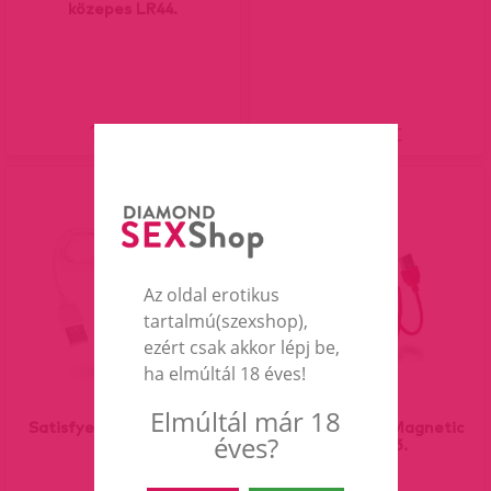
közepes LR44.
150 Ft
690 Ft
Az oldal erotikus
tartalmú(szexshop),
ezért csak akkor lépj be,
ha elmúltál 18 éves!
Elmúltál már 18
Satisfyer Magnetic Plug
FUN FACTORY Magnetic
éves?
töltő.
Plug töltő.