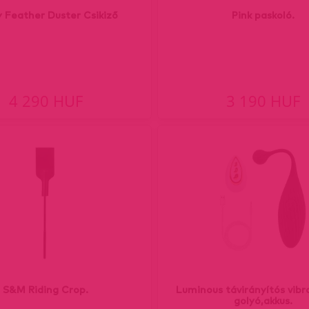
y Feather Duster Csikiző
Pink paskoló.
4 290 HUF
3 190 HUF
S&M Riding Crop.
Luminous távirányítós vibro
golyó,akkus.