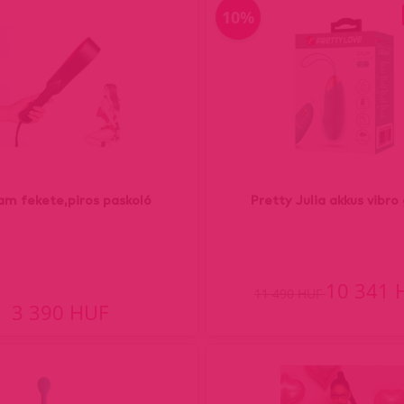
10%
iam fekete,piros paskoló
Pretty Julia akkus vibro
10 341 
11 490 HUF
3 390 HUF