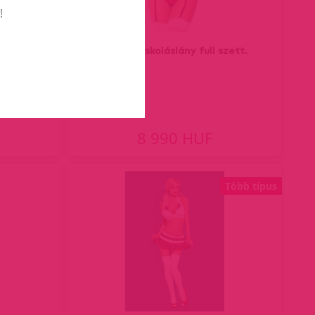
!
tt.
Tiffany iskoláslány full szett.
8 990 HUF
Több típus