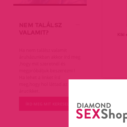
NEM TALÁLSZ
VALAMIT?
Kiki 
Ha nem találsz valamit
áruházunkban akkor írd meg
,hogy mit szeretnél és
megpróbáljuk beszerezni !
Ha lehet a linket írd
meg,hogy hol láttad az
árucikket.
ÍRD MEG MIT KERESEL