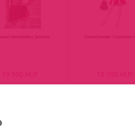
szexi iskoláslány jelmez.
Cheerleader Costume s
19 990 HUF
15 390 HUF