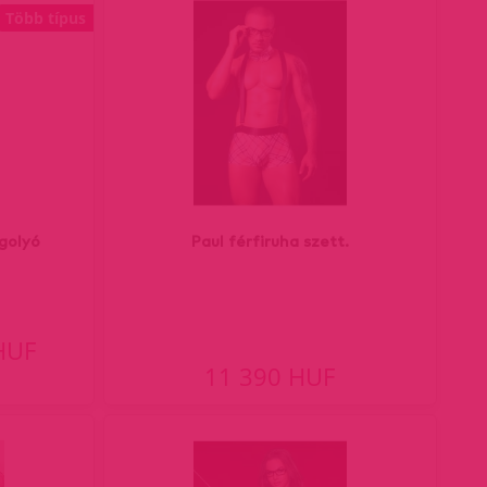
Több típus
 golyó
Paul férfiruha szett.
HUF
11 390 HUF