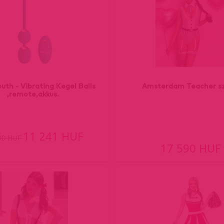
outh - Vibrating Kegel Balls
Amsterdam Teacher sz
,remote,akkus.
11 241 HUF
90 HUF
17 590 HUF