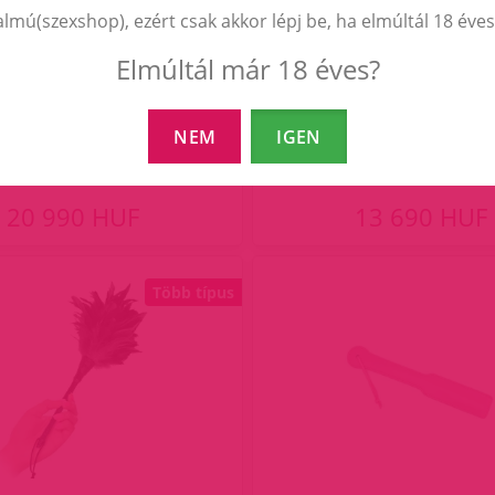
almú(szexshop), ezért csak akkor lépj be, ha elmúltál 18 éves
Elmúltál már 18 éves?
ss Prep School szett.
Gimis lány jelmez sze
NEM
IGEN
20 990 HUF
13 690 HUF
Több típus