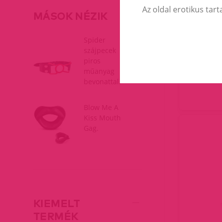
Az oldal erotikus tart
MÁSOK NÉZIK
Mi
Spider
szájpecek
piros
műanyag
bevonattal.
Blow Me A
Kiss Mouth
Gag.
KIEMELT
TERMÉK