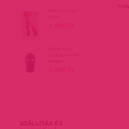
Frisk
Piros rövid necc
zokni.
1 290 Ft
Műbőr fűzős
csuklya,szemnél
kivágott.
6 990 Ft
SZÁLLÍTÁS ÉS