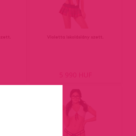
zett.
Violetta iskoláslány szett.
5 990 HUF