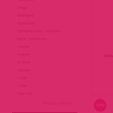
Tenga
Fleshlight
Pipedream
California Exotic Novelties
Fetish Submissive
Lovetoy
Svakom
Will
ID Glide
Satisfyer
Pretty
CHISA
Titan-Gel
További márkák
10%