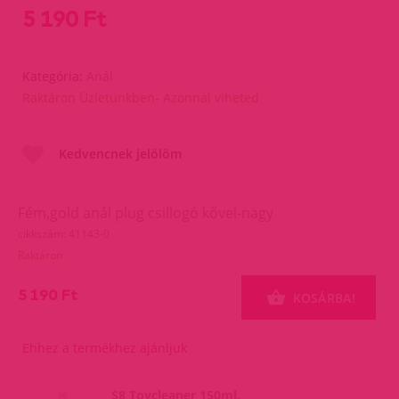
5 190 Ft
Kategória:
Anál
Raktáron Üzletünkben- Azonnal viheted
Kedvencnek jelölöm
Fém,gold anál plug csillogó kővel-nagy
cikkszám: 41143-0
Raktáron
5 190 Ft
KOSÁRBA!
Ehhez a termékhez ajánljuk
S8 Toycleaner 150ml.