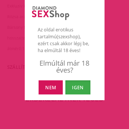
Exkluzív kivitel.
Rózsa arany színű.
Bársony tasakban.
Az oldal erotikus
tartalmú(szexshop),
hossza(teljes):9cm
ezért csak akkor lépj be,
átmérő:1-4cm
ha elmúltál 18 éves!
Elmúltál már 18
SZÁLLÍTÁS
éves?
NEM
IGEN
EZEK A TERMÉKEK IS
ÉRDEKELHETNEK TÉGED