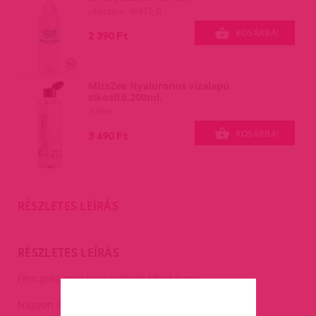
cikkszám: 36815_0
KOSÁRBA!
2 390 Ft
MizzZee Hyaluronos vízalapú
síkosító,200ml.
200ml
KOSÁRBA!
3 490 Ft
RÉSZLETES LEÍRÁS
RÉSZLETES LEÍRÁS
Fém,gold anál plug csillogó kővel-nagy.
Nagyon szépen csillogó.